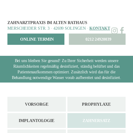
ZAHNARZTPRAXIS IM ALTEN RATHAUS
MERSCHEIDER STR. 3 · 42699 SOLINGEN ·
KONTAKT
ONLINE TERMIN
0212 24920039
Bei uns bleiben Sie gesund! Zu Ihrer Sicherheit werden unsere
Räumlichkeiten regelmäßig desinfiziert, ständig belüftet und das
Patientenaufkommen optimiert. Zusätzlich wird das für die
Behandlung notwendige Wasser vorab aufbereitet und desinfiziert.
VORSORGE
PROPHYLAXE
IMPLANTOLOGIE
ZAHNERSATZ