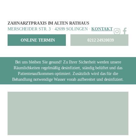
ZAHNARZTPRAXIS IM ALTEN RATHAUS
MERSCHEIDER STR. 3 · 42699 SOLINGEN ·
KONTAKT
ONLINE TERMIN
0212 24920039
Bei uns bleiben Sie gesund! Zu Ihrer Sicherheit werden unsere
Räumlichkeiten regelmäßig desinfiziert, ständig belüftet und das
Patientenaufkommen optimiert. Zusätzlich wird das für die
Behandlung notwendige Wasser vorab aufbereitet und desinfiziert.